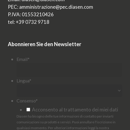
PEC: amministrazione@pec.diasen.com
P.IVA: 01553210426
tel: +39 0732 9718
Abonnieren Sie den Newsletter
Email
*
Lingua
*
Consenso
*
Acconsento al trattamento dei miei dati
Diasen ha bisogno delle tue informazioni di contatto per inviarti
comunicazioni su prodotti e servizi. Puoi annullare l'iscrizione in
qualsiasi momento. Per ulteriori informazioni leggi la nostra