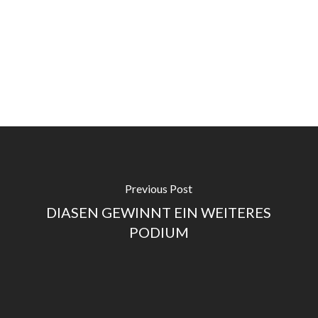
Presidente
Diego
Mingarelli
con
il
Team
Diasen
Previous Post
DIASEN GEWINNT EIN WEITERES
PODIUM