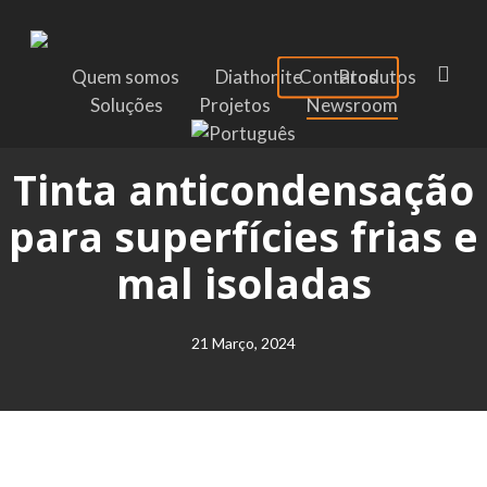
Skip
to
main
sea
Quem somos
Diathonite
Contatos
Produtos
content
Soluções
Projetos
Newsroom
Molde e umidade
Tinta anticondensação
para superfícies frias e
mal isoladas
21 Março, 2024