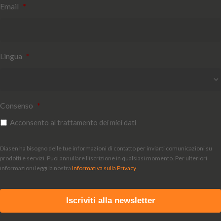
Email
*
Lingua
*
Consenso
*
Acconsento al trattamento dei miei dati
Diasen ha bisogno delle tue informazioni di contatto per inviarti comunicazioni su
prodotti e servizi. Puoi annullare l'iscrizione in qualsiasi momento. Per ulteriori
informazioni leggi la nostra
Informativa sulla Privacy