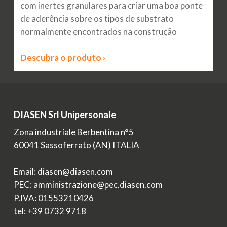
com inertes granulares para criar uma boa ponte
de aderência sobre os tipos de substrato
normalmente encontrados na construção
Descubra o produto ›
DIASEN Srl Unipersonale
Zona industriale Berbentina n°5
60041 Sassoferrato (AN) ITALIA
Email: diasen@diasen.com
PEC: amministrazione@pec.diasen.com
P.IVA: 01553210426
tel: +39 0732 9718