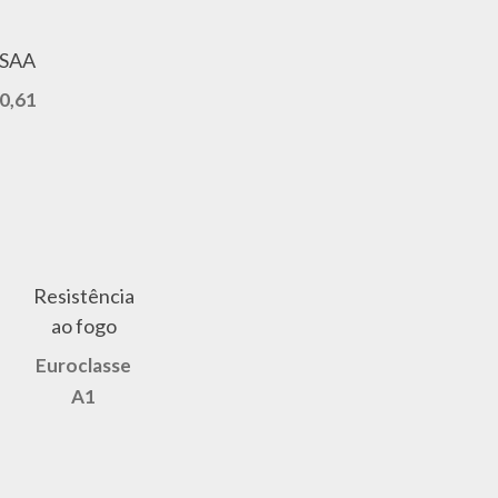
SAA
0,61
Resistência
ao fogo
Euroclasse
A1