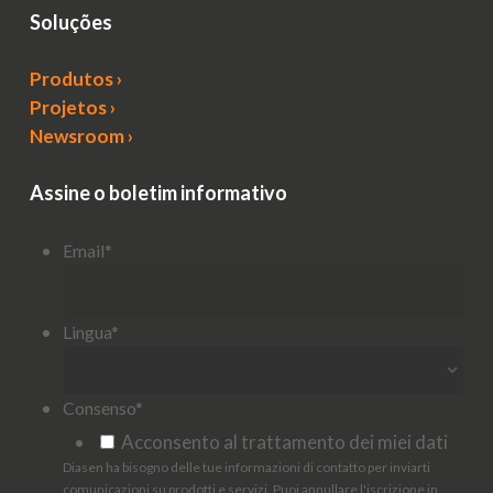
Soluções
Produtos ›
Projetos ›
Newsroom ›
Assine o boletim informativo
Email
*
Lingua
*
Consenso
*
Acconsento al trattamento dei miei dati
Diasen ha bisogno delle tue informazioni di contatto per inviarti
comunicazioni su prodotti e servizi. Puoi annullare l'iscrizione in