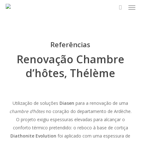
Men
Skip
to
search
main
content
Referências
Renovação Chambre
d’hôtes, Thélème
Utilização de soluções
Diasen
para a renovação de uma
chambre d’hôtes
no coração do departamento de Ardèche.
O projeto exigiu espessuras elevadas para alcançar o
conforto térmico pretendido: o reboco à base de cortiça
Diathonite Evolution
foi aplicado com uma espessura de