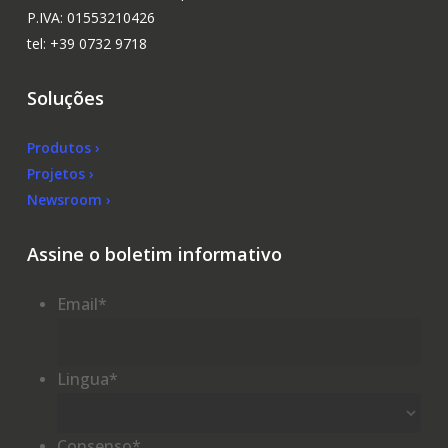
P.IVA: 01553210426
tel: +39 0732 9718
Soluções
Produtos ›
Projetos ›
Newsroom ›
Assine o boletim informativo
Email
*
Lingua
*
Consenso
*