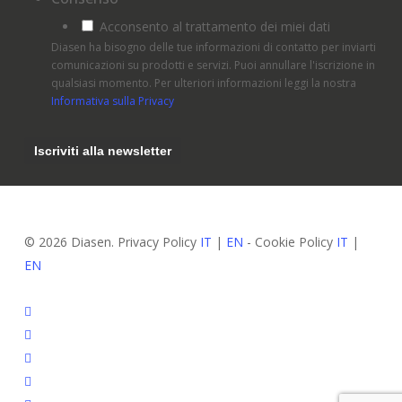
Acconsento al trattamento dei miei dati
Diasen ha bisogno delle tue informazioni di contatto per inviarti
comunicazioni su prodotti e servizi. Puoi annullare l'iscrizione in
qualsiasi momento. Per ulteriori informazioni leggi la nostra
Informativa sulla Privacy
© 2026 Diasen. Privacy Policy
IT
|
EN
- Cookie Policy
IT
|
EN
facebook
pinterest
linkedin
youtube