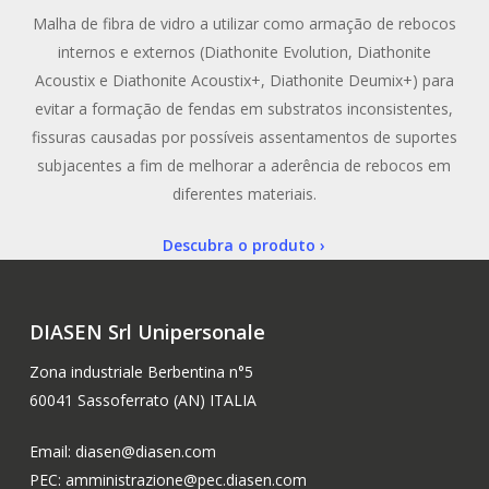
Malha de fibra de vidro a utilizar como armação de rebocos
internos e externos (Diathonite Evolution, Diathonite
Acoustix e Diathonite Acoustix+, Diathonite Deumix+) para
evitar a formação de fendas em substratos inconsistentes,
fissuras causadas por possíveis assentamentos de suportes
subjacentes a fim de melhorar a aderência de rebocos em
diferentes materiais.
Descubra o produto ›
DIASEN Srl Unipersonale
Zona industriale Berbentina n°5
60041 Sassoferrato (AN) ITALIA
Email: diasen@diasen.com
PEC: amministrazione@pec.diasen.com