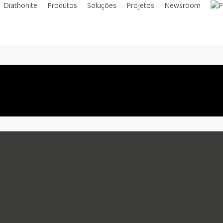
Diathonite
Produtos
Soluções
Projetos
Newsroom