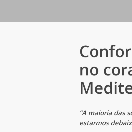
Confor
no cor
Medit
“A maioria das s
estarmos debaixo