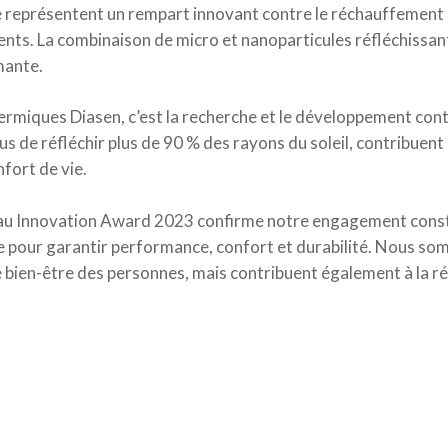
e représentent un rempart innovant contre le réchauffement c
ments. La combinaison de micro et nanoparticules réfléchissan
mante.
hermiques Diasen, c’est la recherche et le développement conti
us de réfléchir plus de 90 % des rayons du soleil, contribuen
fort de vie.
mau Innovation Award 2023 confirme notre engagement consta
ge pour garantir performance, confort et durabilité. Nous so
 bien-être des personnes, mais contribuent également à la ré