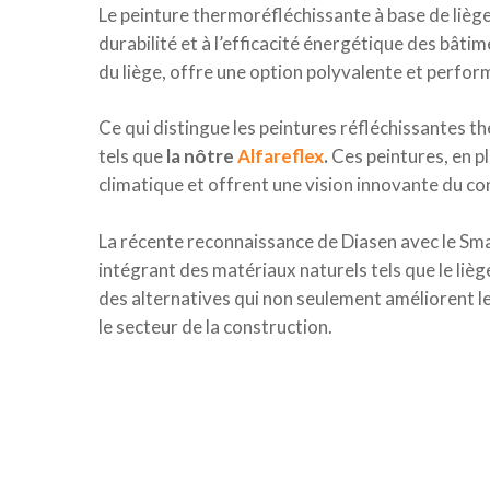
Le peinture thermoréfléchissante à base de lièg
durabilité et à l’efficacité énergétique des bâti
du liège, offre une option polyvalente et perfor
Ce qui distingue les peintures réfléchissantes t
tels que
la nôtre
Alfareflex
.
Ces peintures, en pl
climatique et offrent une vision innovante du con
La récente reconnaissance de Diasen avec le S
intégrant des matériaux naturels tels que le liè
des alternatives qui non seulement améliorent le
le secteur de la construction.