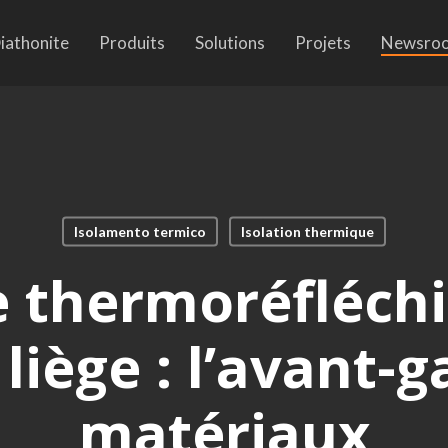
iathonite
Produits
Solutions
Projets
Newsro
Isolamento termico
Isolation thermique
e thermoréfléchi
liège : l’avant-
matériaux