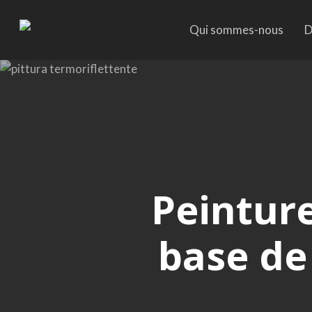
Skip
to
Qui sommes-nous
D
main
content
Peintur
base de 