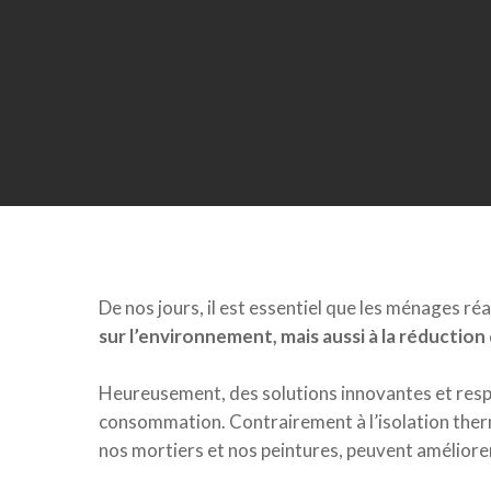
De nos jours, il est essentiel que les ménages r
sur l’environnement, mais aussi à la réduction 
Appuyez sur Entrée pour rechercher ou sur ESC
Heureusement, des solutions innovantes et respe
consommation. Contrairement à l’isolation thermiq
nos mortiers et nos peintures, peuvent améliorer l