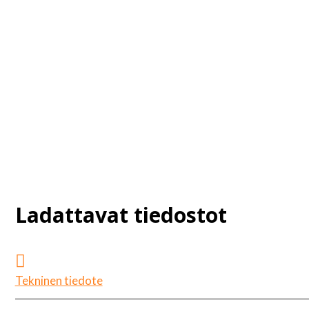
läheisyydessä esiintyviä olosuhteita
Sallii vedeneristämisen ohuella kalvovahvuudella
Luo saumattoman pinnan ja mukailee monimutkaisia
pinnan muotoja
Monipuolinen eri käyttökohteissa
Liuotin-vapaa tuote
Ladattavat tiedostot
Tekninen tiedote