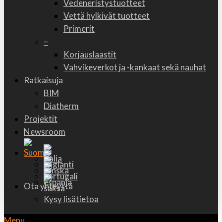
Vedeneristystuotteet
Vettä hylkivät tuotteet
Primerit
–
Korjauslaastit
Vahvikeverkot ja -kankaat sekä nauhat
Ratkaisuja
BIM
Diatherm
Projektit
Newsroom
Ota yhteyttä
Kysy lisätietoa
Menu