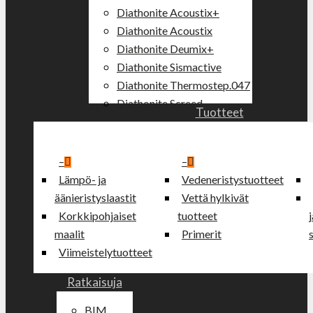
Diathonite Acoustix+
Diathonite Acoustix
Diathonite Deumix+
Diathonite Sismactive
Diathonite Thermostep.047
Diathonite Screed
Tuotteet
–
–
Lämpö- ja
Vedeneristystuotteet
äänieristyslaastit
Vettä hylkivät
Korkkipohjaiset
tuotteet
maalit
Primerit
Viimeistelytuotteet
Ratkaisuja
BIM