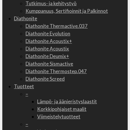
Tutkimus- ja kehitystyö
Kumppanuus, Sertifioinnit ja Palkinnot
Diathonite
Diathonite Thermactive.037
Diathonite Evolution
Diathonite Acoustix+
Diathonite Acoustix
Diathonite Deumix+
Diathonite Sismactive
Diathonite Thermostep.047
Diathonite Screed
Tuotteet
–
Lämpö- ja äänieristyslaastit
Korkkipohjaiset maalit
Viimeistelytuotteet
–