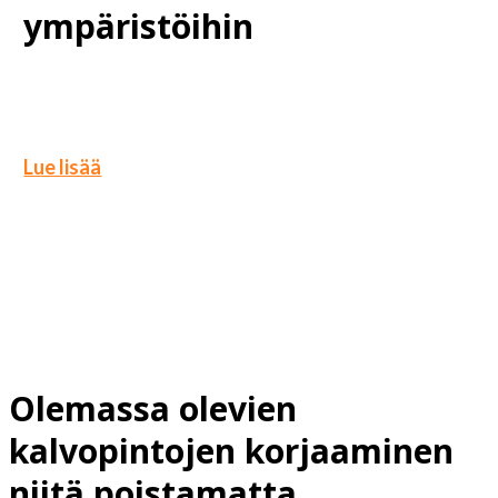
ympäristöihin
Lue lisää
Olemassa olevien
kalvopintojen korjaaminen
niitä poistamatta