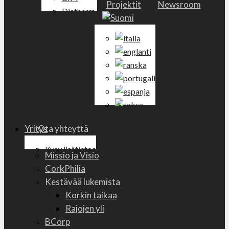
Projektit
Newsroom
Diatherm
Yritys
Ota yhteyttä
Historia
Kysy lisätietoa
search
Missio ja Visio
CorkPhilia
Kestävää lukemista
Korkin taikaa
Rajojen yli
BCorp