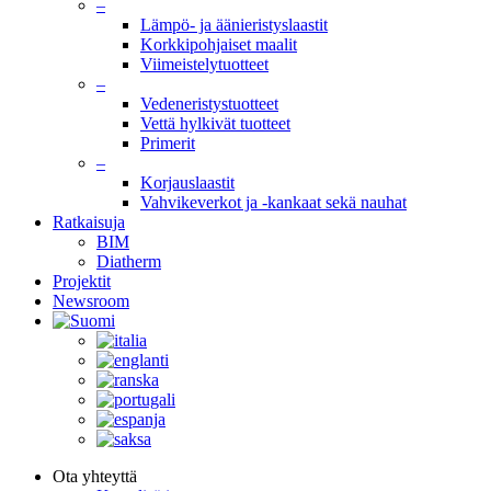
–
Lämpö- ja äänieristyslaastit
Korkkipohjaiset maalit
Viimeistelytuotteet
–
Vedeneristystuotteet
Vettä hylkivät tuotteet
Primerit
–
Korjauslaastit
Vahvikeverkot ja -kankaat sekä nauhat
Ratkaisuja
BIM
Diatherm
Projektit
Newsroom
Ota yhteyttä