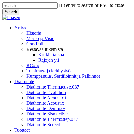
Skip
Hit enter to search or ESC to close
to
Search
main
Close
content
Search
search
Menu
Yritys
Historia
Missio ja Visio
CorkPhilia
Kestävää lukemista
Korkin taikaa
Rajojen yli
BCorp
Tutkimus- ja kehitystyö
Kumppanuus, Sertifioinnit ja Palkinnot
Diathonite
Diathonite Thermactive.037
Diathonite Evolution
Diathonite Acoustix+
Diathonite Acoustix
Diathonite Deumix+
Diathonite Sismactive
Diathonite Thermostep.047
Diathonite Screed
Tuotteet