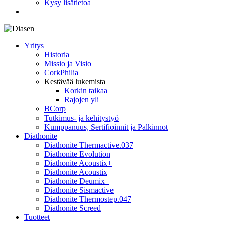
Kysy lisätietoa
search
Yritys
Historia
Missio ja Visio
CorkPhilia
Kestävää lukemista
Korkin taikaa
Rajojen yli
BCorp
Tutkimus- ja kehitystyö
Kumppanuus, Sertifioinnit ja Palkinnot
Diathonite
Diathonite Thermactive.037
Diathonite Evolution
Diathonite Acoustix+
Diathonite Acoustix
Diathonite Deumix+
Diathonite Sismactive
Diathonite Thermostep.047
Diathonite Screed
Tuotteet