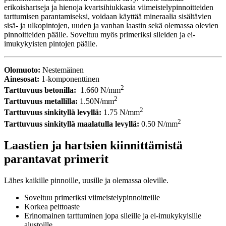
erikoishartseja ja hienoja kvartsihiukkasia viimeistelypinnoitteiden
tarttumisen parantamiseksi, voidaan käyttää mineraalia sisältävien
sisä- ja ulkopintojen, uuden ja vanhan laastin sekä olemassa olevien
pinnoitteiden päälle. Soveltuu myös primeriksi sileiden ja ei-
imukykyisten pintojen päälle.
Olomuoto:
Nestemäinen
Ainesosat:
1-komponenttinen
2
Tarttuvuus betonilla:
1.660 N/mm
2
Tarttuvuus metallilla:
1.50N/mm
2
Tarttuvuus sinkityllä levyllä:
1.75 N/mm
2
Tarttuvuus sinkityllä maalatulla levyllä:
0.50 N/mm
Laastien ja hartsien kiinnittämistä
parantavat primerit
Lähes kaikille pinnoille, uusille ja olemassa oleville.
Soveltuu primeriksi viimeistelypinnoitteille
Korkea peittoaste
Erinomainen tarttuminen jopa sileille ja ei-imukykyisille
alustoille