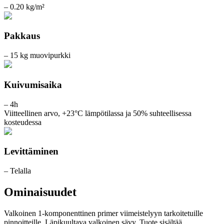
– 0.20 kg/m²
Pakkaus
– 15 kg muovipurkki
Kuivumisaika
– 4h
Viitteellinen arvo, +23°C lämpötilassa ja 50% suhteellisessa
kosteudessa
Levittäminen
– Telalla
Ominaisuudet
Valkoinen 1-komponenttinen primer viimeistelyyn tarkoitetuille
pinnoitteille. Läpikuultava valkoinen sävy. Tuote sisältää