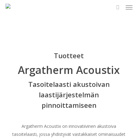
Men
Skip
to
search
main
content
Tuotteet
Argatherm Acoustix
Tasoitelaasti akustoivan
laastijärjestelmän
pinnoittamiseen
Argatherm Acoustix on innovatiivinen akustoiva
tasoitelaasti, jossa yhdistyvät vastakkaiset ominaisuudet