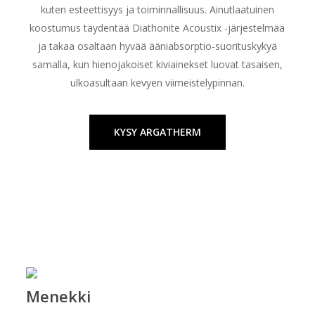
kuten esteettisyys ja toiminnallisuus. Ainutlaatuinen
koostumus täydentää Diathonite Acoustix -järjestelmää
ja takaa osaltaan hyvää ääniabsorptio-suorituskykyä
samalla, kun hienojakoiset kiviainekset luovat tasaisen,
ulkoasultaan kevyen viimeistelypinnan.
KYSY ARGATHERM
Menekki