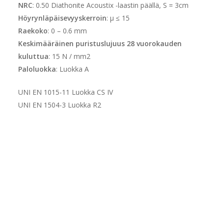
NRC
: 0.50 Diathonite Acoustix -laastin päällä, S = 3cm
Höyrynläpäisevyyskerroin
: µ ≤ 15
Raekoko
: 0 – 0.6 mm
Keskimääräinen puristuslujuus 28 vuorokauden
kuluttua
: 15 N / mm2
Paloluokka
: Luokka A
UNI EN 1015-11 Luokka CS IV
UNI EN 1504-3 Luokka R2
Edut