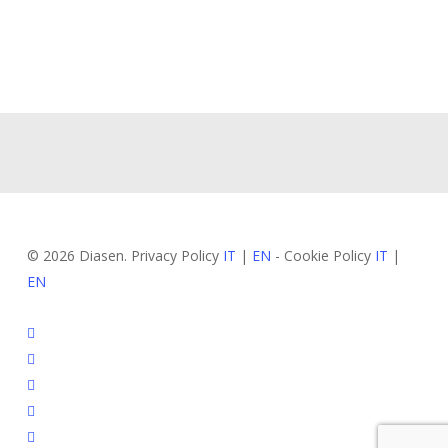
© 2026 Diasen. Privacy Policy
IT
|
EN
- Cookie Policy
IT
|
EN
facebook
pinterest
linkedin
youtube
instagram