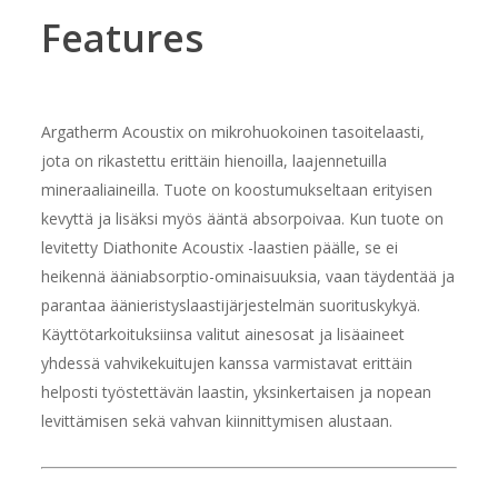
Features
Argatherm Acoustix on mikrohuokoinen tasoitelaasti,
jota on rikastettu erittäin hienoilla, laajennetuilla
mineraaliaineilla. Tuote on koostumukseltaan erityisen
kevyttä ja lisäksi myös ääntä absorpoivaa. Kun tuote on
levitetty Diathonite Acoustix -laastien päälle, se ei
heikennä ääniabsorptio-ominaisuuksia, vaan täydentää ja
parantaa äänieristyslaastijärjestelmän suorituskykyä.
Käyttötarkoituksiinsa valitut ainesosat ja lisäaineet
yhdessä vahvikekuitujen kanssa varmistavat erittäin
helposti työstettävän laastin, yksinkertaisen ja nopean
levittämisen sekä vahvan kiinnittymisen alustaan.