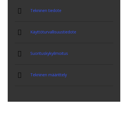
Tekninen tiedote
Käyttöturvallisuustiedote
Suorituskykyilmoitus
Tekninen määrittely