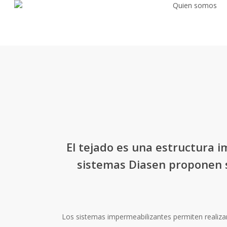
Quien somos
Skip
to
main
content
El tejado es una estructura i
sistemas Diasen proponen 
Los sistemas impermeabilizantes permiten realiza