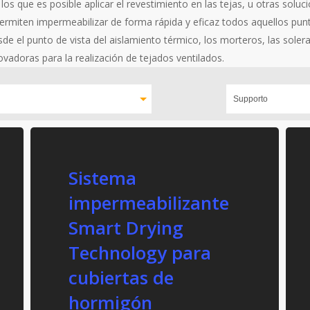
los que es posible aplicar el revestimiento en las tejas, u otras solu
permiten impermeabilizar de forma rápida y eficaz todos aquellos pu
de el punto de vista del aislamiento térmico, los morteros, las solera
vadoras para la realización de tejados ventilados.
Sistema
impermeabilizante
Smart Drying
Technology para
cubiertas de
hormigón