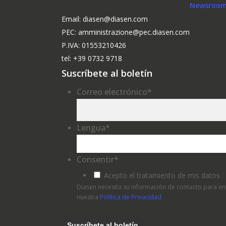
Newsroom
Email: diasen@diasen.com
PEC: amministrazione@pec.diasen.com
P.IVA: 01553210426
tel: +39 0732 9718
Suscríbete al boletín
Correo electrónico
*
Lengua
*
Consentir
*
Acepto el tratamiento de mis datos
Diasen necesita su información de contacto para en
nuestra
Política de Privacidad