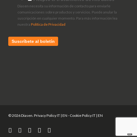
Diasen necesita su información de contacto para enviarle
comunicaciones sobre productos y servicios. Puede anular la
suscripción en cualquier momento. Para más información lea
nuestra
Política de Privacidad
© 2026 Diasen. Privacy Policy
IT
|
EN
- Cookie Policy
IT
|
EN
facebook
pinterest
linkedin
youtube
instagram