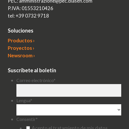
PEC: amministrazione@pec.diasen.com
P.IVA: 01553210426
tel: +39 0732 9718
Soluciones
Productos ›
Proyectos ›
Newsroom ›
Suscríbete al boletín
Correo electrónico
*
Lengua
*
Consentir
*
Acepto el tratamiento de mis datos