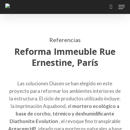
Skip
Men
to
search
main
content
Referencias
Reforma Immeuble Rue
Ernestine, París
Las soluciones
Diasen
se han elegido en este
proyecto para reformar los ambientes interiores de
la estructura. El ciclo de productos utilizado incluye:
la imprimación
Aquabond
, el
mortero ecológico a
base de corcho, térmico y deshumidificante
Diathonite Evolution
, el revoque fino transpirable
Argacem HP
, ideado para morteros naturales a base