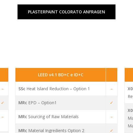
PLASTERPAINT COLORATO ANFRAGEN
LEED v4.1 BD+C e ID+C
–
SSc
Heat Island Reduction – Option 1
–
X0
Re
✓
MRc
EPD – Option1
✓
X0
–
MRc
Sourcing of Raw Materials
–
Ma
Ma
MRc
Material Ingredients Option 2
✓