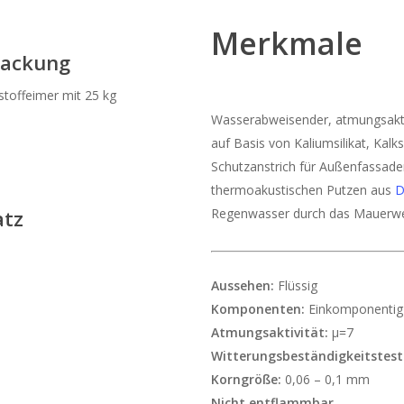
Merkmale
packung
stoffeimer mit 25 kg
Wasserabweisender, atmungsaktiv
auf Basis von Kaliumsilikat, Kalk
Schutzanstrich für Außenfassaden
thermoakustischen Putzen aus
D
atz
Regenwasser durch das Mauerwer
Aussehen:
Flüssig
Komponenten:
Einkomponentig
Atmungsaktivität:
μ=7
Witterungsbeständigkeitstest
Korngröße:
0,06 – 0,1 mm
Nicht entflammbar