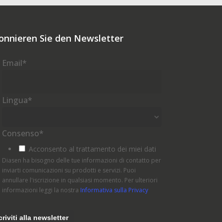
onnieren Sie den Newsletter
Email
*
Lingua
*
Consenso
*
Acconsento al trattamento dei miei dati
Diasen ha bisogno delle tue informazioni di contatto per
inviarti comunicazioni su prodotti e servizi. Puoi
annullare l'iscrizione in qualsiasi momento. Per ulteriori
informazioni leggi la nostra
Informativa sulla Privacy