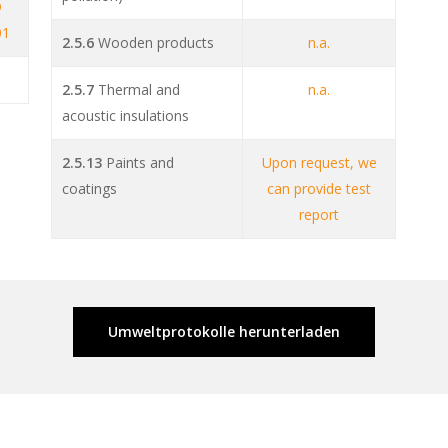
O
01
2.5.6
Wooden products
n.a.
2.5.7
Thermal and
n.a.
acoustic insulations
2.5.13
Paints and
Upon request, we
coatings
can provide test
report
Umweltprotokolle herunterladen