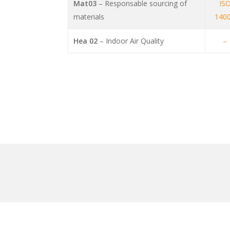
Mat03
– Responsable sourcing of
IS
materials
140
Hea 02
– Indoor Air Quality
–