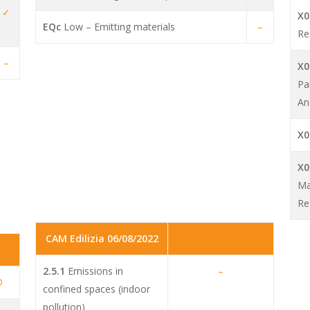
✓
X0
EQc
Low – Emitting materials
–
Re
–
X0
Pa
An
X0
X0
Ma
Re
CAM Edilizia 06/08/2022
2.5.1
Emissions in
–
D
confined spaces (indoor
pollution)