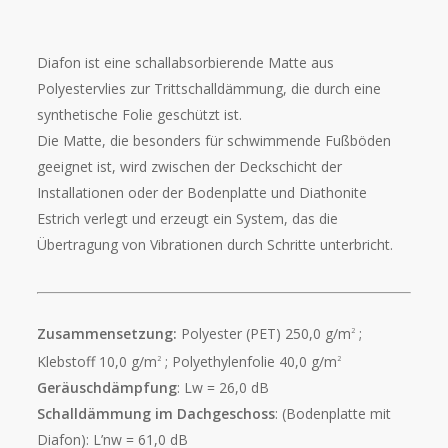
Diafon ist eine schallabsorbierende Matte aus
Polyestervlies zur Trittschalldämmung, die durch eine
synthetische Folie geschützt ist.
Die Matte, die besonders für schwimmende Fußböden
geeignet ist, wird zwischen der Deckschicht der
Installationen oder der Bodenplatte und Diathonite
Estrich verlegt und erzeugt ein System, das die
Übertragung von Vibrationen durch Schritte unterbricht.
Zusammensetzung:
Polyester (PET) 250,0 g/m
;
2
Klebstoff 10,0 g/m
; Polyethylenfolie 40,0 g/m
2
2
Geräuschdämpfung
: Lw = 26,0 dB
Schalldämmung im Dachgeschoss
: (Bodenplatte mit
Diafon): L’nw = 61,0 dB