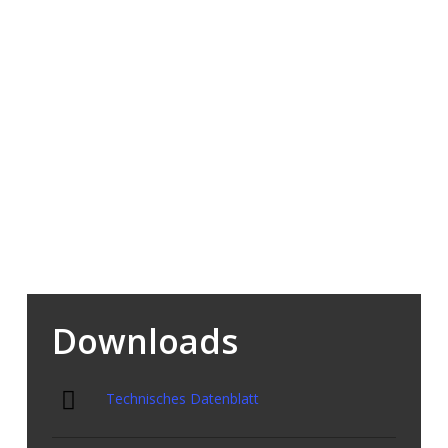
sollten
Schnell und einfach auszurollen und zu verwenden
Keine Überlastung der Strukturen im Falle einer
Renovierung
Wirksamer Schutz gegen Trittschall
In Kombination mit Diathonite Estrich ergibt sich ein
hervorragendes thermo-akustisches System
Es wird als hypoallergen und recycelbar bezeichnet
Wartungsfrei
Downloads
Technisches Datenblatt