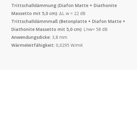
Trittschalldämmung (Diafon Matte + Diathonite
Massetto mit 5,0 cm)
: ΔL w = 22 dB
Trittschalldämmmaß (Betonplatte + Diafon Matte +
Diathonite Massetto mit 5,0 cm)
: L’nw= 58 dB
Anwendungsdicke:
3,8 mm
Wärmeleitfähigkeit:
0,0295 W/mK
Vorteile
Warum Sie Diafon wählen