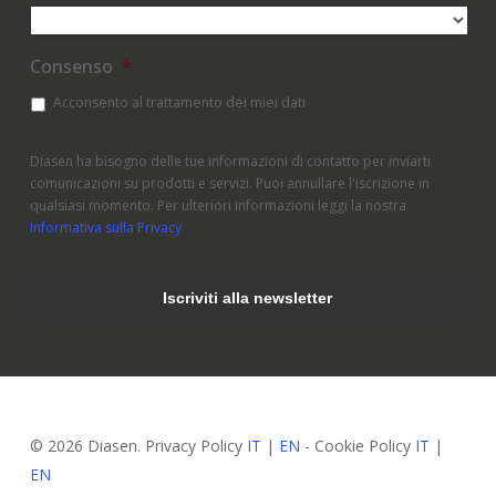
Consenso
*
Acconsento al trattamento dei miei dati
Diasen ha bisogno delle tue informazioni di contatto per inviarti
comunicazioni su prodotti e servizi. Puoi annullare l'iscrizione in
qualsiasi momento. Per ulteriori informazioni leggi la nostra
Informativa sulla Privacy
© 2026 Diasen. Privacy Policy
IT
|
EN
- Cookie Policy
IT
|
EN