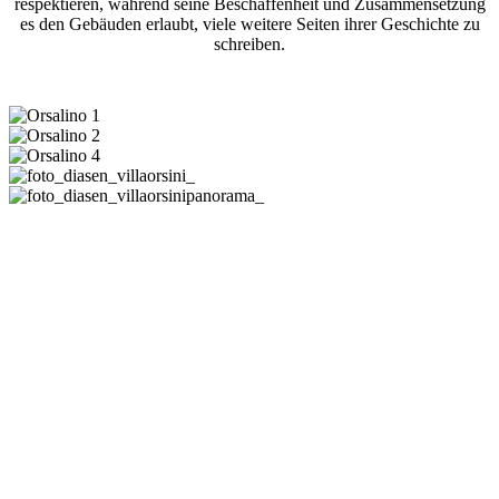
respektieren, während seine Beschaffenheit und Zusammensetzung
es den Gebäuden erlaubt, viele weitere Seiten ihrer Geschichte zu
schreiben.
Informationen
Zeitrahmen:
4 Wochen
Stadt:
Genua
Land:
Italien