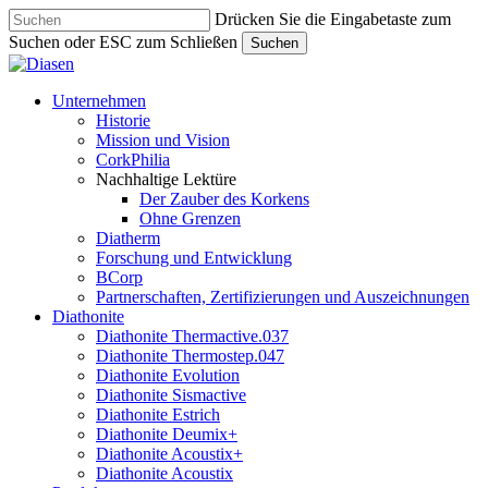
Skip
Drücken Sie die Eingabetaste zum
to
Suchen oder ESC zum Schließen
Suchen
main
Close
content
Search
search
Menu
Unternehmen
Historie
Mission und Vision
CorkPhilia
Nachhaltige Lektüre
Der Zauber des Korkens
Ohne Grenzen
Diatherm
Forschung und Entwicklung
BCorp
Partnerschaften, Zertifizierungen und Auszeichnungen
Diathonite
Diathonite Thermactive.037
Diathonite Thermostep.047
Diathonite Evolution
Diathonite Sismactive
Diathonite Estrich
Diathonite Deumix+
Diathonite Acoustix+
Diathonite Acoustix