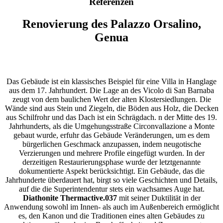
Referenzen
Renovierung des Palazzo Orsalino,
Genua
Das Gebäude ist ein klassisches Beispiel für eine Villa in Hanglage
aus dem 17. Jahrhundert. Die Lage an des Vicolo di San Barnaba
zeugt von dem baulichen Wert der alten Klostersiedlungen. Die
Wände sind aus Stein und Ziegeln, die Böden aus Holz, die Decken
aus Schilfrohr und das Dach ist ein Schrägdach. n der Mitte des 19.
Jahrhunderts, als die Umgehungsstraße Circonvallazione a Monte
gebaut wurde, erfuhr das Gebäude Veränderungen, um es dem
bürgerlichen Geschmack anzupassen, indem neugotische
Verzierungen und mehrere Profile eingefügt wurden. In der
derzeitigen Restaurierungsphase wurde der letztgenannte
dokumentierte Aspekt berücksichtigt. Ein Gebäude, das die
Jahrhunderte überdauert hat, birgt so viele Geschichten und Details,
auf die die Superintendentur stets ein wachsames Auge hat.
Diathonite Thermactive.037
mit seiner Duktilität in der
Anwendung sowohl im Innen- als auch im Außenbereich ermöglicht
es, den Kanon und die Traditionen eines alten Gebäudes zu