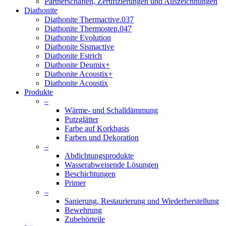
Partnerschaften, Zertifizierungen und Auszeichnungen
Diathonite
Diathonite Thermactive.037
Diathonite Thermostep.047
Diathonite Evolution
Diathonite Sismactive
Diathonite Estrich
Diathonite Deumix+
Diathonite Acoustix+
Diathonite Acoustix
Produkte
–
Wärme- und Schalldämmung
Putzglätter
Farbe auf Korkbasis
Farben und Dekoration
–
Abdichtungsprodukte
Wasserabweisende Lösungen
Beschichtungen
Primer
–
Sanierung, Restaurierung und Wiederherstellung
Bewehrung
Zubehörteile