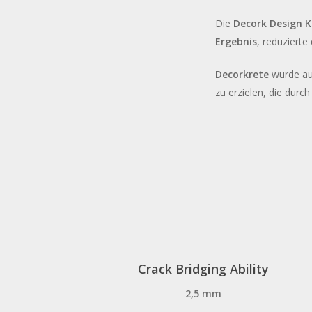
Die
Decork Design 
Ergebnis
, reduziert
Decorkrete
wurde auf
zu erzielen, die durc
Diasen
Academy
cucina
Crack Bridging Ability
2,5 mm