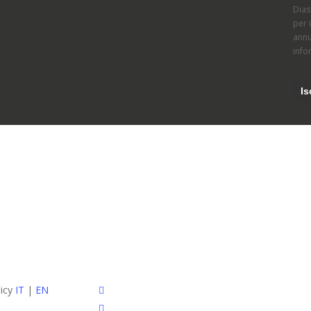
Dias
per 
annu
info
facebook
licy
IT
|
EN
pinterest