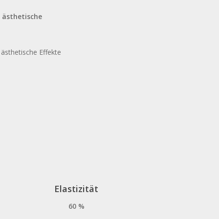
 ästhetische
ästhetische Effekte
asen
ademy
taglio
ori
corck
sign
Elastizität
60 %