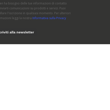
en ha bisogno delle tue informazioni di contatto
inviarti comunicazioni su prodotti e servizi. Puoi
llare l'iscrizione in qualsiasi momento. Per ulteriori
rmazioni leggi la nostra
Informativa sulla Privacy