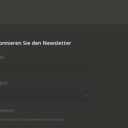
onnieren Sie den Newsletter
il
*
ngua
*
nsenso
*
Acconsento al trattamento dei miei dati