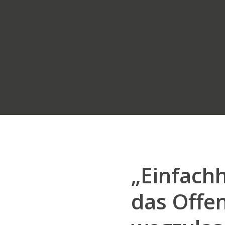
„Einfachh
das Offen