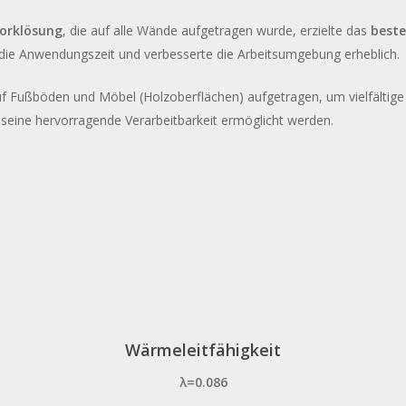
Korklösung
, die auf alle Wände aufgetragen wurde, erzielte das
beste
e die Anwendungszeit und verbesserte die Arbeitsumgebung erheblich.
 Fußböden und Möbel (Holzoberflächen) aufgetragen, um vielfältige 
h seine hervorragende Verarbeitbarkeit ermöglicht werden.
Diasen
Di
academy
ac
decork
det
design
col
dettaglio
de
interno
de
Wärmeleitfähigkeit
λ=0.086