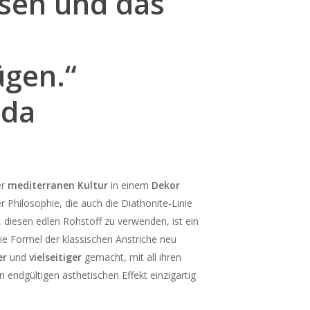
sen und das
ügen.“
eda
er
mediterranen Kultur
in einem
Dekor
r Philosophie, die auch die Diathonite-Linie
e, diesen edlen Rohstoff zu verwenden, ist ein
die Formel der klassischen Anstriche neu
er
und
vielseitiger
gemacht, mit all ihren
endgültigen ästhetischen Effekt einzigartig