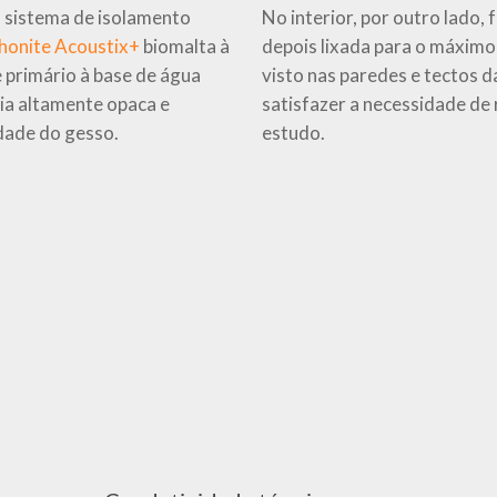
m sistema de isolamento
No interior, por outro lado, 
honite Acoustix+
biomalta à
depois lixada para o máximo 
 primário à base de água
visto nas paredes e tectos d
ria altamente opaca e
satisfazer a necessidade de 
idade do gesso.
estudo.
20210706_112408
IMG-
20220211-
WA0002