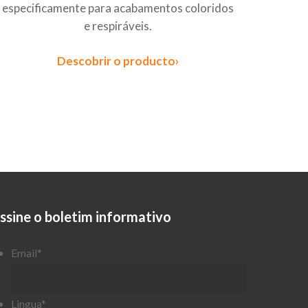
especificamente para acabamentos coloridos
e respiráveis.
Descobrir o producto›
ssine o boletim informativo
Email
*
Lingua
*