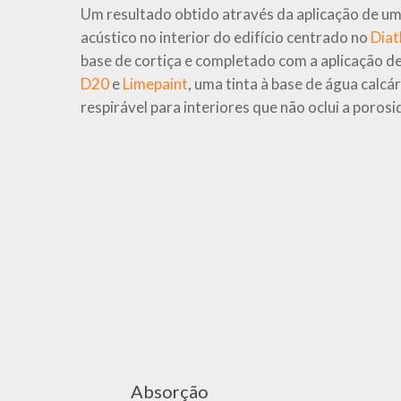
Um resultado obtido através da aplicação de u
acústico no interior do edifício centrado no
Diat
base de cortiça e completado com a aplicação de
D20
e
Limepaint
, uma tinta à base de água calcá
respirável para interiores que não oclui a poros
foto_diasen_esment_palmademallorca_2
20210706_113108
IMG-
20220211-
WA0003
Absorção