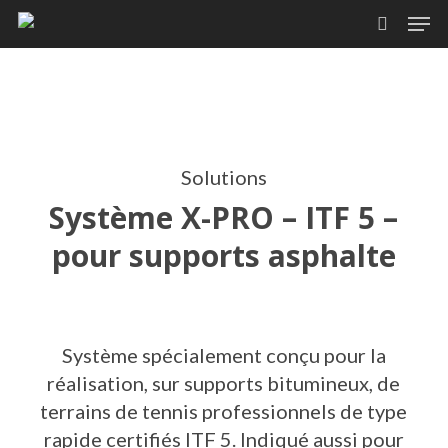
Skip
Men
to
search
main
content
Solutions
Système X-PRO – ITF 5 –
pour supports asphalte
Système spécialement conçu pour la
réalisation, sur supports bitumineux, de
terrains de tennis professionnels de type
rapide certifiés ITF 5. Indiqué aussi pour