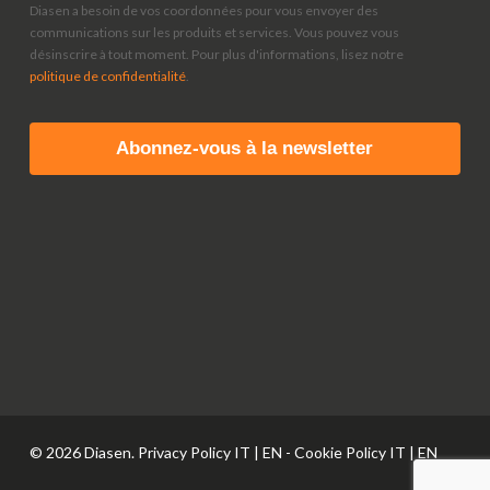
Diasen a besoin de vos coordonnées pour vous envoyer des
communications sur les produits et services. Vous pouvez vous
désinscrire à tout moment. Pour plus d'informations, lisez notre
politique de confidentialité
.
© 2026 Diasen. Privacy Policy
IT
|
EN
- Cookie Policy
IT
|
EN