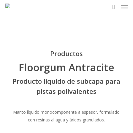
Men
Skip
to
search
main
content
Productos
Floorgum Antracite
Producto líquido de subcapa para
pistas polivalentes
Manto líquido monocomponente a espesor, formulado
con resinas al agua y áridos granulados.