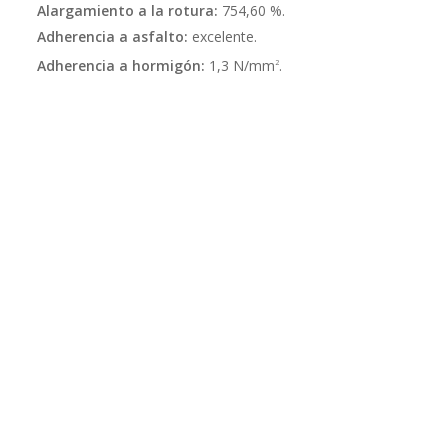
Alargamiento a la rotura:
754,60 %.
Adherencia a asfalto:
excelente.
Adherencia a hormigón:
1,3 N/mm
.
2
Mantos sintéticos
para telas asfálticas y
asfalto
y para la realización de mantos