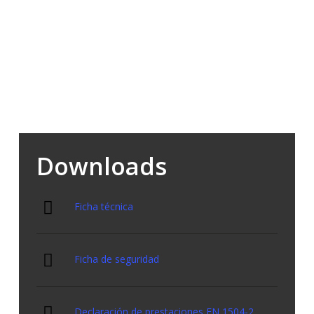
intermedios amortiguadores.
Aplicación fácil y rápida.
Elevado poder rellenador.
Elasticidad y duración en el tiempo.
Excelente adherencia en asfalto sin imprimación.
Downloads
Ficha técnica
Ficha de seguridad
Declaración de prestaciones EN 1504-2