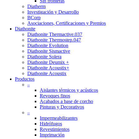
Sin fronteras
Diatherm
Investigación y Desarrollo
BCorp
Asociaciones, Certificaciones y Premios
Diathonite
Diathonite Thermactive.037
Diathonite Thermostep.047
Diathonite Evolution
Diathonite Sismactive
Diathonite Solera
Diathonite Deumix +
Diathonite Acoustix+
Diathonite Acoustix
Productos
–
Aislantes térmicos y acústicos
Revoques finos
Acabados a base de corcho
Pinturas y Decorativos
–
Impermeabilizantes
Hidrófugos
Revestimientos
Imprimación