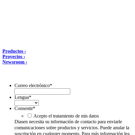
60041 Sassoferrato (AN) ITALIA
Email: diasen@diasen.com
PEC: amministrazione@pec.diasen.com
P.IVA: 01553210426
tel: +39 0732 9718
Soluciones
Productos ›
Proyectos ›
Newsroom ›
Suscríbete al boletín
Correo electrónico
*
Lengua
*
Consentir
*
Acepto el tratamiento de mis datos
Diasen necesita su información de contacto para enviarle
comunicaciones sobre productos y servicios. Puede anular la
suscripción en cualquier momento. Para más información lea