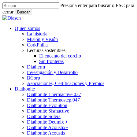
Skip
Presiona enter para buscar o ESC para
to
cerrar
Buscar
main
Close
content
Search
search
Menu
Quien somos
La historia
Misión y Visión
CorkPhilia
Lecturas sostenibles
El encanto del corcho
Sin fronteras
Diatherm
Investigación y Desarrollo
BCorp
Asociaciones, Certificaciones y Premios
Diathonite
Diathonite Thermactive.037
Diathonite Thermostep.047
Diathonite Evolution
Diathonite Sismactive
Diathonite Solera
Diathonite Deumix +
Diathonite Acoustix+
Diathonite Acoustix