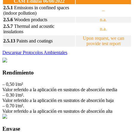
CAM Edilizia 06/08/2022
2.5.1
Emissions in confined spaces
–
(indoor pollution)
2.5.6
Wooden products
n.a.
2.5.7
Thermal and acoustic
n.a.
insulations
Upon request, we can
2.5.13
Paints and coatings
provide test report
Descargar Protocolos Ambientales
Rendimiento
– 0,50 l/m²
Valor referido a la aplicación en sustratos de absorción media
– 0.30 l/m².
Valor referido a la aplicación en sustratos de absorción baja
– 0.70 l/m².
Valor referido a la aplicación en sustratos de absorción alta
Envase