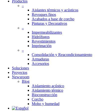
Productos
–
Aislantes térmicos y acústicos
Revoques finos
Acabados a base de corcho
Pinturas y Decorativos
–
Impermeabilizantes
Hidrófugos
Revestimientos
Imprimación
–
Consolidación y Reacondicionamiento
Armaduras
Accesorios
Soluciones
Proyectos
Newsroom
Blog
Aislamiento acústico
Aislamiento térmico
Bioconstrucción
Corcho
Moho y humedad