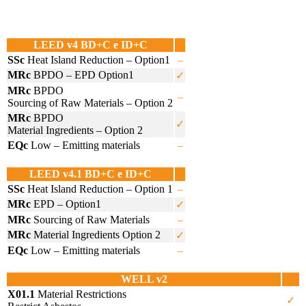
LEED v4 BD+C e ID+C
SSc
Heat Island Reduction – Option1
–
MRc
BPDO – EPD Option1
✓
MRc
BPDO
–
Sourcing of Raw Materials – Option 2
MRc
BPDO
✓
Material Ingredients – Option 2
EQc
Low – Emitting materials
–
LEED v4.1 BD+C e ID+C
SSc
Heat Island Reduction – Option 1
–
MRc
EPD – Option1
✓
MRc
Sourcing of Raw Materials
–
MRc
Material Ingredients Option 2
✓
EQc
Low – Emitting materials
–
WELL v2
X01.1
Material Restrictions
✓