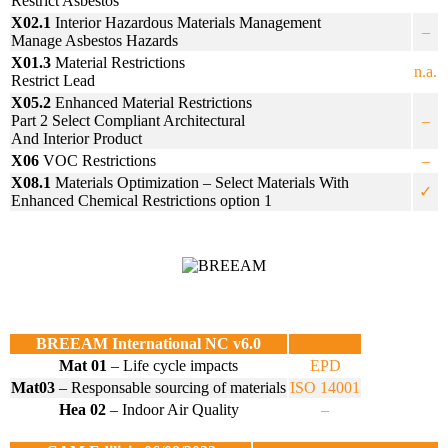
Restrict Asbestos
X02.1
Interior Hazardous Materials Management
–
Manage Asbestos Hazards
X01.3
Material Restrictions
n.a.
Restrict Lead
X05.2
Enhanced Material Restrictions
Part 2 Select Compliant Architectural
–
And Interior Product
X06
VOC Restrictions
–
X08.1
Materials Optimization – Select Materials With
✓
Enhanced Chemical Restrictions option 1
BREEAM International NC v6.0
Mat 01
– Life cycle impacts
EPD
Mat03
– Responsable sourcing of materials
ISO 14001
Hea 02
– Indoor Air Quality
–