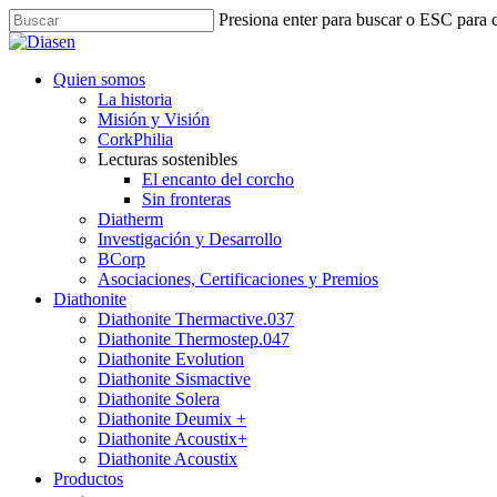
Skip
Presiona enter para buscar o ESC para c
to
Close
main
Search
content
search
Menu
Quien somos
La historia
Misión y Visión
CorkPhilia
Lecturas sostenibles
El encanto del corcho
Sin fronteras
Diatherm
Investigación y Desarrollo
BCorp
Asociaciones, Certificaciones y Premios
Diathonite
Diathonite Thermactive.037
Diathonite Thermostep.047
Diathonite Evolution
Diathonite Sismactive
Diathonite Solera
Diathonite Deumix +
Diathonite Acoustix+
Diathonite Acoustix
Productos