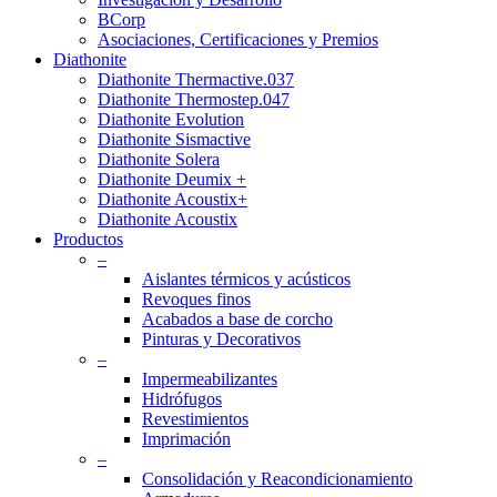
BCorp
Asociaciones, Certificaciones y Premios
Diathonite
Diathonite Thermactive.037
Diathonite Thermostep.047
Diathonite Evolution
Diathonite Sismactive
Diathonite Solera
Diathonite Deumix +
Diathonite Acoustix+
Diathonite Acoustix
Productos
–
Aislantes térmicos y acústicos
Revoques finos
Acabados a base de corcho
Pinturas y Decorativos
–
Impermeabilizantes
Hidrófugos
Revestimientos
Imprimación
–
Consolidación y Reacondicionamiento