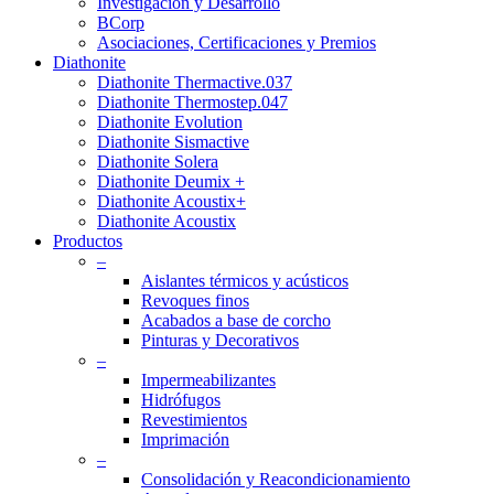
Investigación y Desarrollo
BCorp
Asociaciones, Certificaciones y Premios
Diathonite
Diathonite Thermactive.037
Diathonite Thermostep.047
Diathonite Evolution
Diathonite Sismactive
Diathonite Solera
Diathonite Deumix +
Diathonite Acoustix+
Diathonite Acoustix
Productos
–
Aislantes térmicos y acústicos
Revoques finos
Acabados a base de corcho
Pinturas y Decorativos
–
Impermeabilizantes
Hidrófugos
Revestimientos
Imprimación
–
Consolidación y Reacondicionamiento