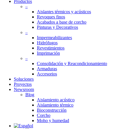
Productos
–
Aislantes térmicos y acústicos
Revoques finos
Acabados a base de corcho
Pinturas y Decorativos
–
Impermeabilizantes
Hidrófugos
Revestimientos
Imprimación
–
Consolidación y Reacondicionamiento
Armaduras
Accesorios
Soluciones
Proyectos
Newsroom
Blog
Aislamiento acústico
Aislamiento térmico
Bioconstrucción
Corcho
Moho y humedad