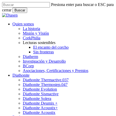
Skip
Presiona enter para buscar o ESC para
to
cerrar
Buscar
main
Close
content
Search
search
Menu
Quien somos
La historia
Misión y Visión
CorkPhilia
Lecturas sostenibles
El encanto del corcho
Sin fronteras
Diatherm
Investigación y Desarrollo
BCorp
Asociaciones, Certificaciones y Premios
Diathonite
Diathonite Thermactive.037
Diathonite Thermostep.047
Diathonite Evolution
Diathonite Sismactive
Diathonite Solera
Diathonite Deumix +
Diathonite Acoustix+
Diathonite Acoustix