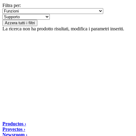
Filtra per:
Azzera tutti i filtri
La ricerca non ha prodotto risultati, modifica i parametri inseriti.
DIASEN Srl Unipersonale
Zona industriale Berbentina n°5
60041 Sassoferrato (AN) ITALIA
Email: diasen@diasen.com
PEC: amministrazione@pec.diasen.com
P.IVA: 01553210426
tel: +39 0732 9718
Soluciones
Productos ›
Proyectos ›
Newsroom ›