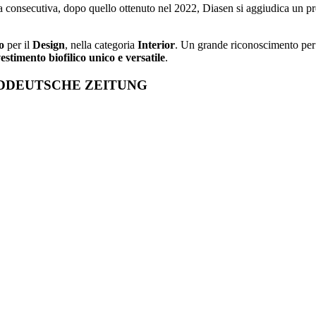
a consecutiva, dopo quello ottenuto nel 2022, Diasen si aggiudica un pr
o
per il
Design
, nella categoria
Interior
. Un grande riconoscimento per 
vestimento biofilico unico e versatile
.
ÜDDEUTSCHE ZEITUNG
Newsroom
Rassegna Stampa
rraneo di Diasen premiata al Bat