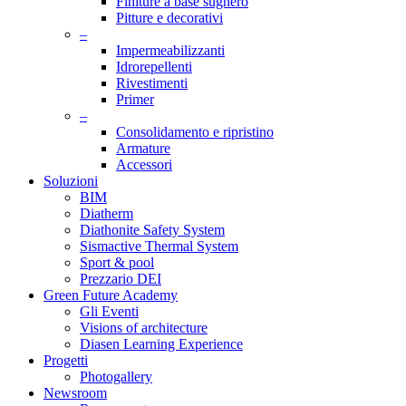
Finiture a base sughero
Pitture e decorativi
–
Impermeabilizzanti
Idrorepellenti
Rivestimenti
Primer
–
Consolidamento e ripristino
Armature
Accessori
Soluzioni
BIM
Diatherm
Diathonite Safety System
Sismactive Thermal System
Sport & pool
Prezzario DEI
Green Future Academy
Gli Eventi
Visions of architecture
Diasen Learning Experience
Progetti
Photogallery
Newsroom