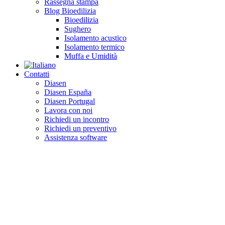
Rassegna stampa
Blog Bioedilizia
Bioedilizia
Sughero
Isolamento acustico
Isolamento termico
Muffa e Umidità
Contatti
Diasen
Diasen España
Diasen Portugal
Lavora con noi
Richiedi un incontro
Richiedi un preventivo
Assistenza software