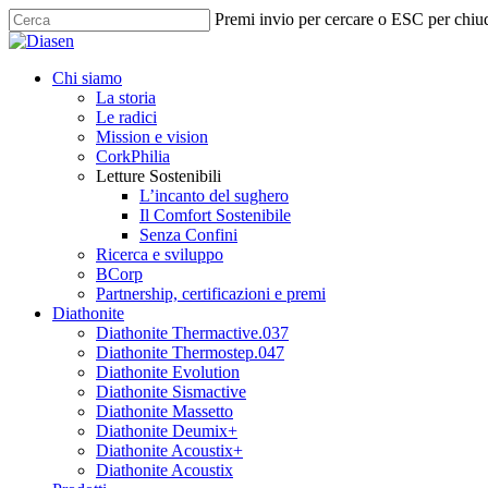
Skip
Premi invio per cercare o ESC per chiu
to
Close
main
Search
content
search
Menu
Chi siamo
La storia
Le radici
Mission e vision
CorkPhilia
Letture Sostenibili
L’incanto del sughero
Il Comfort Sostenibile
Senza Confini
Ricerca e sviluppo
BCorp
Partnership, certificazioni e premi
Diathonite
Diathonite Thermactive.037
Diathonite Thermostep.047
Diathonite Evolution
Diathonite Sismactive
Diathonite Massetto
Diathonite Deumix+
Diathonite Acoustix+
Diathonite Acoustix