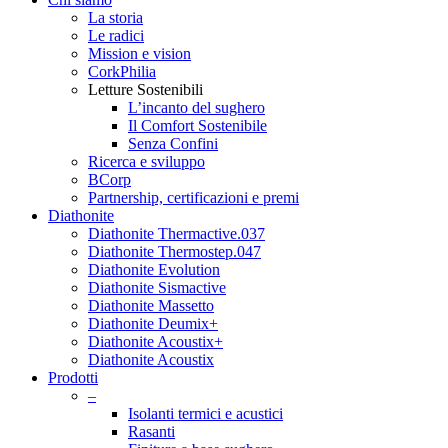
La storia
Le radici
Mission e vision
CorkPhilia
Letture Sostenibili
L’incanto del sughero
Il Comfort Sostenibile
Senza Confini
Ricerca e sviluppo
BCorp
Partnership, certificazioni e premi
Diathonite
Diathonite Thermactive.037
Diathonite Thermostep.047
Diathonite Evolution
Diathonite Sismactive
Diathonite Massetto
Diathonite Deumix+
Diathonite Acoustix+
Diathonite Acoustix
Prodotti
–
Isolanti termici e acustici
Rasanti