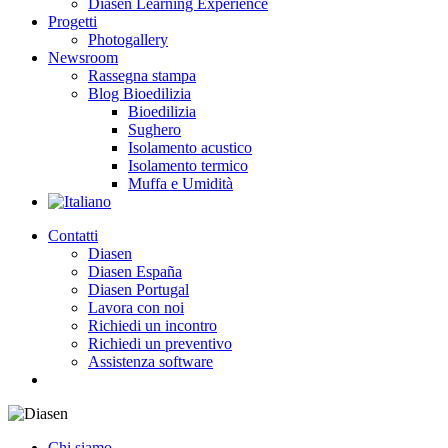
Diasen Learning Experience
Progetti
Photogallery
Newsroom
Rassegna stampa
Blog Bioedilizia
Bioedilizia
Sughero
Isolamento acustico
Isolamento termico
Muffa e Umidità
Contatti
Diasen
Diasen España
Diasen Portugal
Lavora con noi
Richiedi un incontro
Richiedi un preventivo
Assistenza software
search
Chi siamo