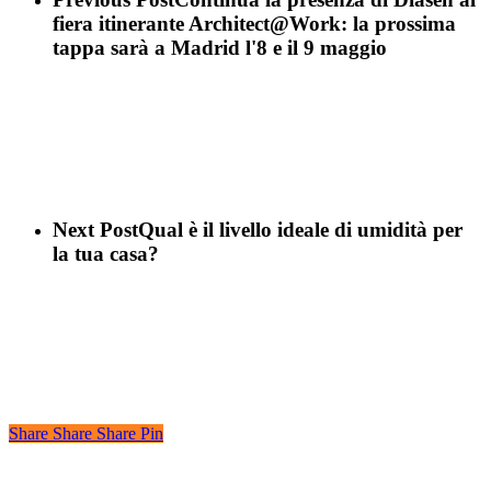
fiera itinerante Architect@Work: la prossima
tappa sarà a Madrid l'8 e il 9 maggio
Next Post
Qual è il livello ideale di umidità per
la tua casa?
Share
Share
Share
Share
Pin