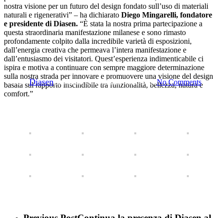
Chiusura della Milano Design
nostra visione per un futuro del design fondato sull’uso di materiali
naturali e rigenerativi” – ha dichiarato
Diego Mingarelli, fondatore
Week 2024. Diasen festeggia il
e presidente di Diasen.
“È stata la nostra prima partecipazione a
questa straordinaria manifestazione milanese e sono rimasto
suo debutto con un grande
profondamente colpito dalla incredibile varietà di esposizioni,
dall’energia creativa che permeava l’intera manifestazione e
successo
dall’entusiasmo dei visitatori. Quest’esperienza indimenticabile ci
ispira e motiva a continuare con sempre maggiore determinazione
sulla nostra strada per innovare e promuovere una visione del design
By
Diasen
23 Aprile, 2024
Marzo 16th, 2026
No Comments
basata sul rapporto inscindibile tra funzionalità, bellezza, natura e
comfort.”
Previous Post
Continua la presenza di Diasen al