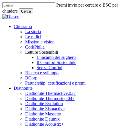
Skip
Premi invio per cercare o ESC per
to
chiudere
Cerca
main
Close
content
Search
search
Menu
Chi siamo
La storia
Le radici
Mission e vision
CorkPhilia
Letture Sostenibili
L’incanto del sughero
Il Comfort Sostenibile
Senza Confini
Ricerca e sviluppo
BCorp
Partnership, certificazioni e premi
Diathonite
Diathonite Thermactive.037
Diathonite Thermostep.047
Diathonite Evolution
Diathonite Sismactive
Diathonite Massetto
Diathonite Deumix+
Diathonite Acoustix+