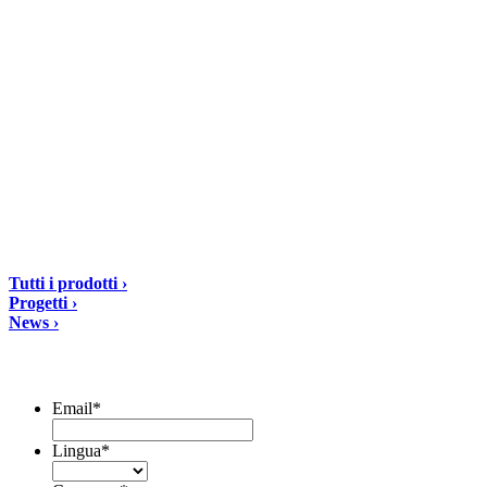
DIASEN Srl Unipersonale
Zona industriale Berbentina n°5
60041 Sassoferrato (AN) ITALIA
Email: diasen@diasen.com
PEC: amministrazione@pec.diasen.com
P.IVA: 01553210426
tel: +39 0732 9718
Soluzioni
Tutti i prodotti ›
Progetti ›
News ›
Iscriviti alla Newsletter
Email
*
Lingua
*