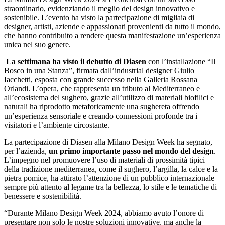
straordinario, evidenziando il meglio del design innovativo e
sostenibile. L’evento ha visto la partecipazione di migliaia di
designer, artisti, aziende e appassionati provenienti da tutto il mondo,
che hanno contribuito a rendere questa manifestazione un’esperienza
unica nel suo genere.
La settimana ha visto il debutto di Diasen
con l’installazione “Il
Bosco in una Stanza”, firmata dall’industrial designer Giulio
Iacchetti, esposta con grande successo nella Galleria Rossana
Orlandi. L’opera, che rappresenta un tributo al Mediterraneo e
all’ecosistema del sughero, grazie all’utilizzo di materiali biofilici e
naturali ha riprodotto metaforicamente una sughereta offrendo
un’esperienza sensoriale e creando connessioni profonde tra i
visitatori e l’ambiente circostante.
La partecipazione di Diasen alla Milano Design Week ha segnato,
per l’azienda,
un primo importante passo nel mondo del design
.
L’impegno nel promuovere l’uso di materiali di prossimità tipici
della tradizione mediterranea, come il sughero, l’argilla, la calce e la
pietra pomice, ha attirato l’attenzione di un pubblico internazionale
sempre più attento al legame tra la bellezza, lo stile e le tematiche di
benessere e sostenibilità.
Newsroom
“Durante Milano Design Week 2024, abbiamo avuto l’onore di
presentare non solo le nostre soluzioni innovative, ma anche la