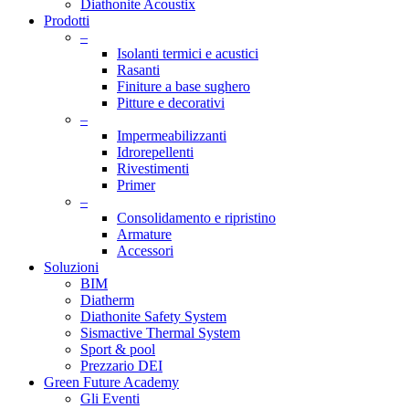
Diathonite Acoustix
Prodotti
–
Isolanti termici e acustici
Rasanti
Finiture a base sughero
Pitture e decorativi
–
Impermeabilizzanti
Idrorepellenti
Rivestimenti
Primer
–
Consolidamento e ripristino
Armature
Accessori
Soluzioni
BIM
Diatherm
Diathonite Safety System
Sismactive Thermal System
Sport & pool
Prezzario DEI
Green Future Academy
Gli Eventi