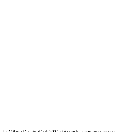
La Milano Design Week 2024 si è conclusa con un successo