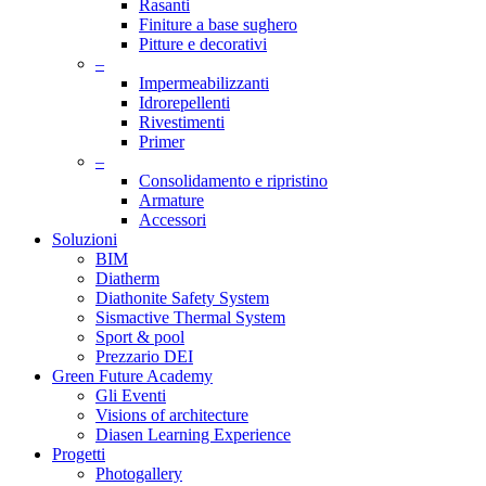
Rasanti
Finiture a base sughero
Pitture e decorativi
–
Impermeabilizzanti
Idrorepellenti
Rivestimenti
Primer
–
Consolidamento e ripristino
Armature
Accessori
Soluzioni
BIM
Diatherm
Diathonite Safety System
Sismactive Thermal System
Sport & pool
Prezzario DEI
Green Future Academy
Gli Eventi
Visions of architecture
Diasen Learning Experience
Progetti
Photogallery