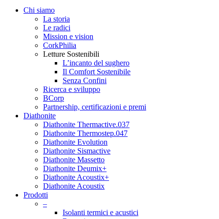
Chi siamo
La storia
Le radici
Mission e vision
CorkPhilia
Letture Sostenibili
L’incanto del sughero
Il Comfort Sostenibile
Senza Confini
Ricerca e sviluppo
BCorp
Partnership, certificazioni e premi
Diathonite
Diathonite Thermactive.037
Diathonite Thermostep.047
Diathonite Evolution
Diathonite Sismactive
Diathonite Massetto
Diathonite Deumix+
Diathonite Acoustix+
Diathonite Acoustix
Prodotti
–
Isolanti termici e acustici