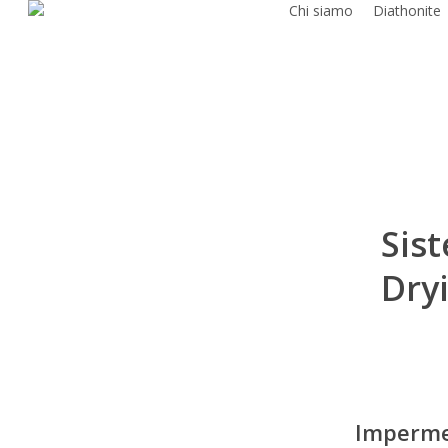
Chi siamo
Diathonite
Skip
to
main
content
Sis
Dryi
Impermea