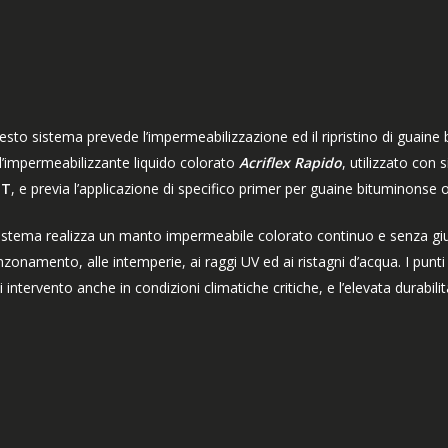
sto sistema prevede l’impermeabilizzazione ed il ripristino di guaine b
l’impermeabilizzante liquido colorato
Acriflex Rapido
, utilizzato con
NT
, e previa l’applicazione di specifico primer per guaine bituminonse
sistema realizza un manto impermeabile colorato continuo e senza giun
zonamento, alle intemperie, ai raggi UV ed ai ristagni d’acqua. I punti
i intervento anche in condizioni climatiche critiche, e l’elevata durabili