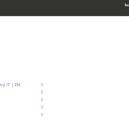
facebook
licy
IT
|
EN
pinterest
linkedin
youtube
instagram