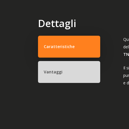
Dettagli
Que
Caratteristiche
del
T
Il 
Vantaggi
pun
e d