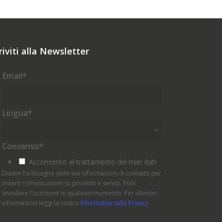
riviti alla Newsletter
Email
*
Lingua
*
Consenso
*
Acconsento al trattamento dei miei dati
Diasen ha bisogno delle tue informazioni di contatto per
inviarti comunicazioni su prodotti e servizi. Puoi
annullare l'iscrizione in qualsiasi momento. Per ulteriori
informazioni leggi la nostra
Informativa sulla Privacy