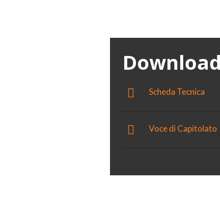
mico delle
Download
Scheda Tecnica
Voce di Capitolato
0 °C