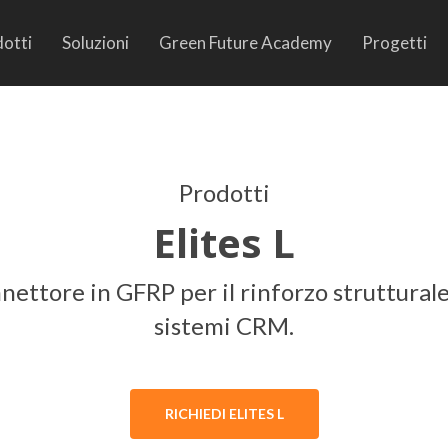
otti
Soluzioni
Green Future Academy
Progetti
Prodotti
Elites L
nettore in GFRP per il rinforzo strutturale
sistemi CRM.
RICHIEDI ELITES L