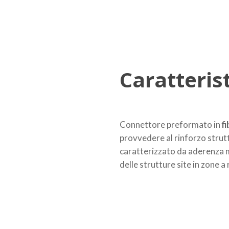
Caratteris
Connettore preformato in
f
provvedere al rinforzo strutt
caratterizzato da aderenza 
delle strutture site in zone a 