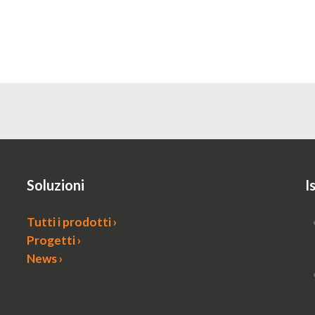
Soluzioni
I
Tutti i prodotti ›
Progetti ›
News ›