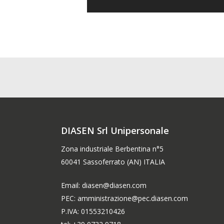
DIASEN Srl Unipersonale
Zona industriale Berbentina n°5
60041 Sassoferrato (AN) ITALIA
Email: diasen@diasen.com
PEC: amministrazione@pec.diasen.com
P.IVA: 01553210426