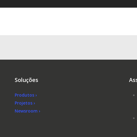
Soluções
As
Produtos ›
Projetos ›
Newsroom ›