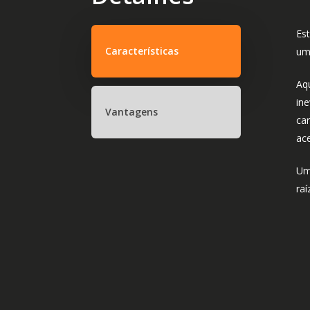
Est
Características
um
Aq
in
Vantagens
ca
ace
Um
ra