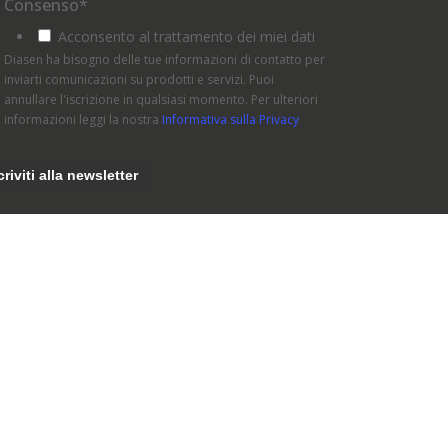
Consenso
*
Acconsento al trattamento dei miei dati
Diasen ha bisogno delle tue informazioni di contatto per
inviarti comunicazioni su prodotti e servizi. Puoi
annullare l'iscrizione in qualsiasi momento. Per ulteriori
informazioni leggi la nostra
Informativa sulla Privacy