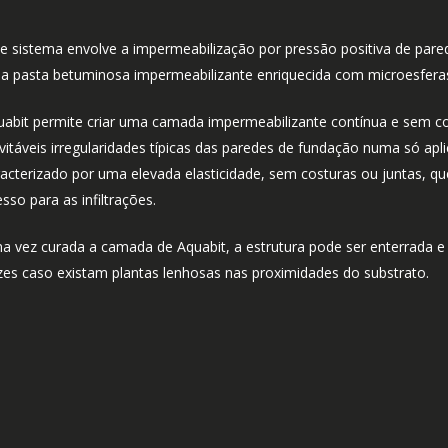
e sistema envolve a impermeabilização por pressão positiva de pared
a pasta betuminosa impermeabilizante enriquecida com microesferas 
uabit permite criar uma camada impermeabilizante contínua e sem cos
evitáveis irregularidades típicas das paredes de fundação numa só a
racterizado por uma elevada elasticidade, sem costuras ou juntas, q
sso para as infiltrações.
a vez curada a camada de Aquabit, a estrutura pode ser enterrada e 
ízes caso existam plantas lenhosas nas proximidades do substrato.