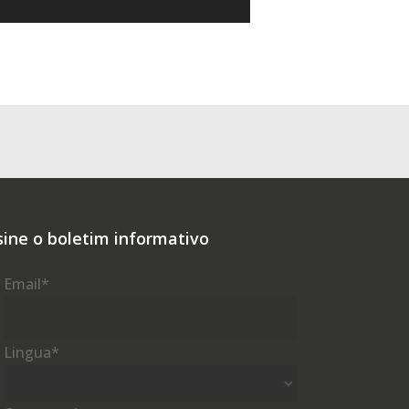
sine o boletim informativo
Email
*
Lingua
*