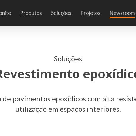
onite
Produtos
Soluções
Projetos
Newsroom
Soluções
Revestimento epoxídic
 de pavimentos epoxídicos com alta resist
utilização em espaços interiores.