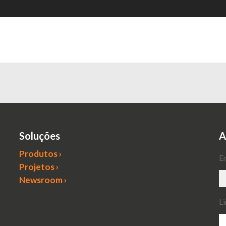
Soluções
A
Produtos ›
E
Projetos ›
Newsroom ›
L