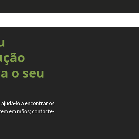
u
ução
ra o seu
 ajudá-lo a encontrar os
 tem em mãos; contacte-