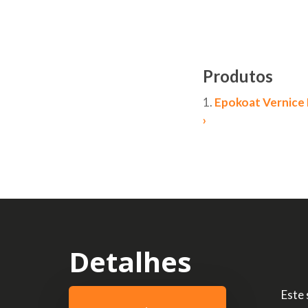
Aperte enter para pesquisar ou ESC para fechar
Produtos
1.
Epokoat Vernice 
›
Detalhes
Este 