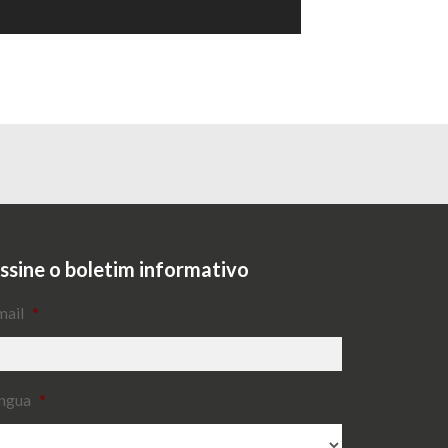
ssine o boletim informativo
mail
*
ingua
*