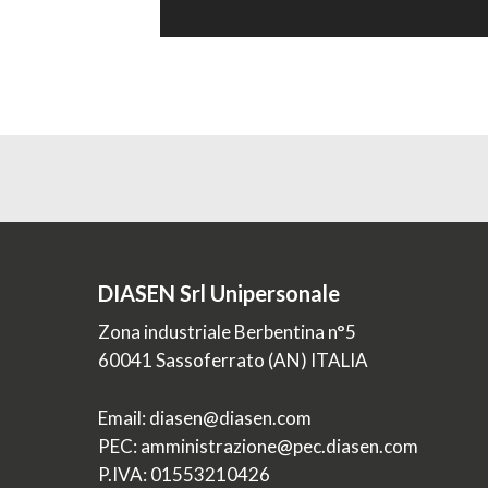
DIASEN Srl Unipersonale
Zona industriale Berbentina n°5
60041 Sassoferrato (AN) ITALIA
Email: diasen@diasen.com
PEC: amministrazione@pec.diasen.com
P.IVA: 01553210426