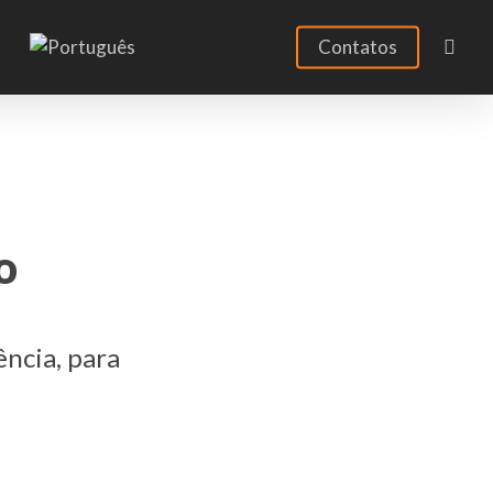
sear
Contatos
o
ência, para