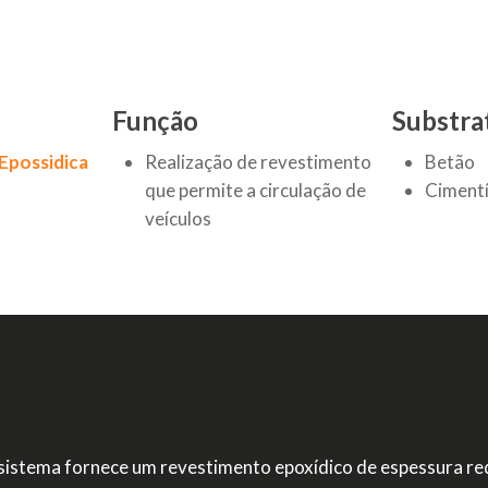
Função
Substra
Epossidica
Realização de revestimento
Betão
que permite a circulação de
Cimentí
veículos
sistema fornece um revestimento epoxídico de espessura re