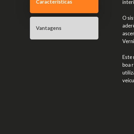
Características
inter
O sis
aderê
Vantagens
ascen
Vern
Este 
boa r
utili
veícu