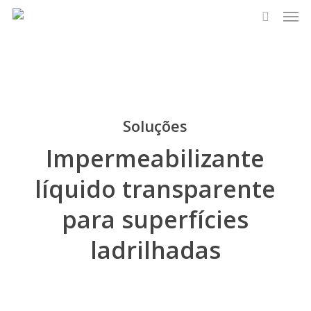
Men
Skip
to
search
main
content
Soluções
Impermeabilizante
líquido transparente
para superfícies
ladrilhadas