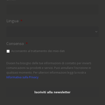
Lingua
*
Consenso
*
Acconsento al trattamento dei miei dati
Diasen ha bisogno delle tue informazioni di contatto per inviarti
comunicazioni su prodotti e servizi. Puoi annullare l'iscrizione in
qualsiasi momento. Per ulteriori informazioni leggi la nostra
Informativa sulla Privacy