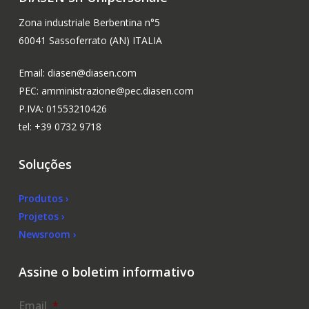
Zona industriale Berbentina n°5
60041 Sassoferrato (AN) ITALIA
Email: diasen@diasen.com
PEC: amministrazione@pec.diasen.com
P.IVA: 01553210426
tel: +39 0732 9718
Soluções
Produtos ›
Projetos ›
Newsroom ›
Assine o boletim informativo
Email
*