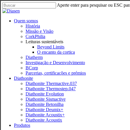
Skip
Aperte enter para pesquisar ou ESC par
to
Close
main
Search
content
search
Menu
Quem somos
História
Missão e Visão
CorkPhilia
Leituras sustentáveis
Beyond Limits
O encanto da cortiça
Diatherm
Investigação e Desenvolvimento
BCorp
Parcerias, certificações e prémios
Diathonite
Diathonite Thermactive.037
Diathonite Thermostep.047
Diathonite Evolution
Diathonite Sismactive
Diathonite Betonilha
Diathonite Deumix+
Diathonite Acoustix+
Diathonite Acoustix
Produtos