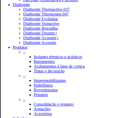
Diathonite
Diathonite Thermactive.037
Diathonite Thermostep.047
Diathonite Evolution
Diathonite Sismactive
Diathonite Betonilha
Diathonite Deumix+
Diathonite Acoustix+
Diathonite Acoustix
Produtos
–
Isolantes térmicos e acústicos
Barramentos
Acabamentos à base de cortiça
Tintas e decoração
–
Impermeabilizantes
Hidrófugos
Revestimentos
Primário
–
Consolidação e restauro
Armações
Acessórios