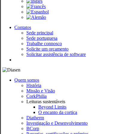
Contatos
Sede principal
Sede portuguesa
Trabalhe connosco
Solicite um orçamento
Solicitar assistência de software
search
Quem somos
História
Missão e Visão
CorkPhilia
Leituras sustentáveis
Beyond Limits
O encanto da cortiça
Diatherm
Investigação e Desenvolvimento
BCorp
Parcerias, certificações e prémios