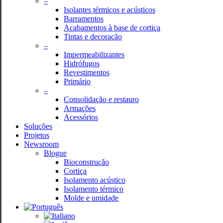
–
Isolantes térmicos e acústicos
Barramentos
Acabamentos à base de cortiça
Tintas e decoração
–
Impermeabilizantes
Hidrófugos
Revestimentos
Primário
–
Consolidação e restauro
Armações
Acessórios
Soluções
Projetos
Newsroom
Blogue
Bioconstrução
Cortiça
Isolamento acústico
Isolamento térmico
Molde e umidade