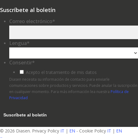
Suscríbete al boletín
Correo electrónico
*
Lengua
*
Consentir
*
Acepto el tratamiento de mis datos
Diasen necesita su información de contacto para enviarle
comunicaciones sobre productos y servicios. Puede anular la suscripción
en cualquier momento. Para más información lea nuestra
Política de
Privacidad
© 2026 Diasen. Privacy Policy
IT
|
EN
- Cookie Policy
IT
|
EN