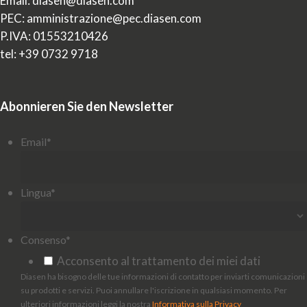
Email: diasen@diasen.com
PEC: amministrazione@pec.diasen.com
P.IVA: 01553210426
tel: +39 0732 9718
Abonnieren Sie den Newsletter
Email
*
Lingua
*
Consenso
*
Acconsento al trattamento dei miei dati
Diasen ha bisogno delle tue informazioni di contatto per inviarti comunicazioni
su prodotti e servizi. Puoi annullare l'iscrizione in qualsiasi momento. Per
ulteriori informazioni leggi la nostra
Informativa sulla Privacy