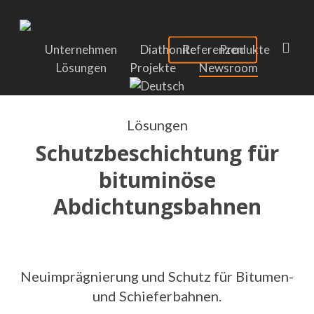
Skip
to
main
sea
Unternehmen
Diathonite
Referenzen
Produkte
content
Lösungen
Projekte
Newsroom
Lösungen
Schutzbeschichtung für
bituminöse
Abdichtungsbahnen
Neuimprägnierung und Schutz für Bitumen-
und Schieferbahnen.