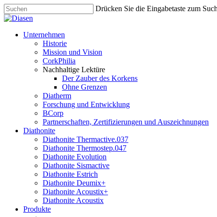
Skip
Drücken Sie die Eingabetaste zum Suc
to
Close
main
Search
content
search
Menu
Unternehmen
Historie
Mission und Vision
CorkPhilia
Nachhaltige Lektüre
Der Zauber des Korkens
Ohne Grenzen
Diatherm
Forschung und Entwicklung
BCorp
Partnerschaften, Zertifizierungen und Auszeichnungen
Diathonite
Diathonite Thermactive.037
Diathonite Thermostep.047
Diathonite Evolution
Diathonite Sismactive
Diathonite Estrich
Diathonite Deumix+
Diathonite Acoustix+
Diathonite Acoustix
Produkte