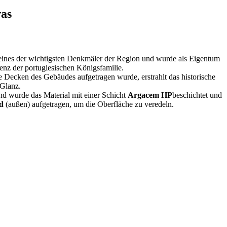
vas
s eines der wichtigsten Denkmäler der Region und wurde als Eigentum
denz der portugiesischen Königsfamilie.
 Decken des Gebäudes aufgetragen wurde, erstrahlt das historische
 Glanz.
d wurde das Material mit einer Schicht
Argacem HP
beschichtet und
id
(außen) aufgetragen, um die Oberfläche zu veredeln.