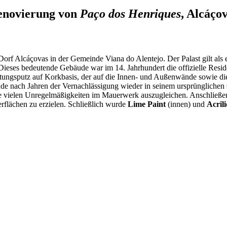
enovierung von
Paço dos Henriques
, Alcáço
 Dorf Alcáçovas in der Gemeinde Viana do Alentejo. Der Palast gilt al
 Dieses bedeutende Gebäude war im 14. Jahrhundert die offizielle Resi
tungsputz auf Korkbasis, der auf die Innen- und Außenwände sowie die
e nach Jahren der Vernachlässigung wieder in seinem ursprünglichen
ie vielen Unregelmäßigkeiten im Mauerwerk auszugleichen. Anschließen
erflächen zu erzielen. Schließlich wurde
Lime Paint
(innen) und
Acril