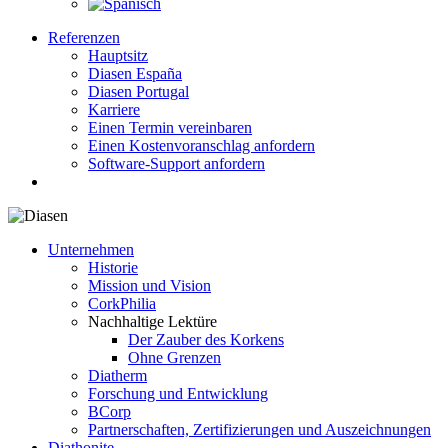
Referenzen
Hauptsitz
Diasen España
Diasen Portugal
Karriere
Einen Termin vereinbaren
Einen Kostenvoranschlag anfordern
Software-Support anfordern
search
Unternehmen
Historie
Mission und Vision
CorkPhilia
Nachhaltige Lektüre
Der Zauber des Korkens
Ohne Grenzen
Diatherm
Forschung und Entwicklung
BCorp
Partnerschaften, Zertifizierungen und Auszeichnungen
Diathonite