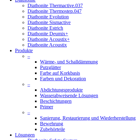
Diathonite Thermactive.037
Diathonite Thermostep.047
Diathonite Evolution
Diathonite Sismactive
Diathonite Estrich
Diathonite Deumix+
Diathonite Acoustix+
Diathonite Acoustix
Produkte
–
Wärme- und Schalldämmung
Putzglätter
Farbe auf Korkbasis
Farben und Dekoration
–
Abdichtungsprodukte
Wasserabweisende Lösungen
Beschichtungen
Primer
–
Sanierung, Restaurierung und Wiederherstellung
Bewehrung
Zubehörteile
Lösungen